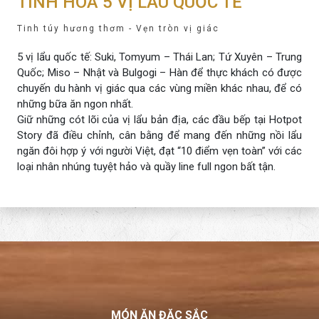
TINH HOA 5 VỊ LẨU QUỐC TẾ
Tinh túy hương thơm - Vẹn tròn vị giác
5 vị lẩu quốc tế: Suki, Tomyum – Thái Lan; Tứ Xuyên – Trung
Quốc; Miso – Nhật và Bulgogi – Hàn để thực khách có được
chuyến du hành vị giác qua các vùng miền khác nhau, để có
những bữa ăn ngon nhất.
Giữ những cót lõi của vị lẩu bản địa, các đầu bếp tại Hotpot
Story đã điều chỉnh, cân bằng để mang đến những nồi lẩu
ngăn đôi hợp ý với người Việt, đạt “10 điểm vẹn toàn” với các
loại nhân nhúng tuyệt hảo và quầy line full ngon bất tận.
MÓN ĂN ĐẶC SẮC