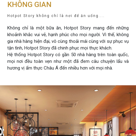
KHÔNG GIAN
Hotpot Story không chỉ là nơi để ăn uống....
ĐẬU HŨ HẢI SẢN PHÔ
SỔ TAY NƯỚC CHẤM
MAI
Không chỉ là một bữa ăn, Hotpot Story mang đến những
khoảnh khắc vui vẻ, hạnh phúc cho mọi người. Vì thế, không
gia nhà hàng hiện đại, vô cùng thoải mái cùng với sự phục vụ
tận tình, Hotpot Story đã chinh phục mọi thực khách.
Hệ thống Hotpot Story có gần 50 nhà hàng trên toàn quốc,
mọi nơi đều toàn vẹn như một đã đem câu chuyện lẩu và
hương vị ẩm thực Châu Á đến nhiều hơn với mọi nhà.