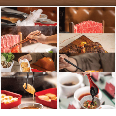
BÒ NÚI LỬA
SƯỜN BÒ MỸ KHÔNG
XƯƠNG
LÕI NẠC VAI THƯỢNG
HẠNG
THỊT NƯỚNG TẢNG
MAI GHẸ HOÀNG BÀO
TÔM TƯƠI NGỌT